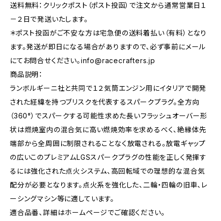
送料無料：クリックポスト（ポスト投函）で注文から通常営業日１
－２日で発送いたします。
＊ポスト投函がご不安な方は宅急便の送料着払い（有料）となり
ます。発送が即日になる場合がありますので、必ず事前にメール
にてお問合せください。
info@racecrafters.jp
商品説明：
ランボルギーニ社と共同で１２気筒エンジン用にイタリアで開発
された経緯を持つブリスクを代表するスパークプラグ。全方向
（360°）でスパークする可能性求めた長いフラッシュオーバー形
状は燃焼室内の混合気に高い燃焼効率を求めるべく、絶縁体先
端部から全周囲に制限されることなく放電される。放電ギャップ
の広いこのプレミアムLGSスパークプラグの性能を正しく発揮す
るには強化された点火システム、高回転域での理想的な混合気
配分が必要となります。点火系を強化した、二輪・四輪の旧車、レ
ーシングマシン等に適しています。
適合品番、詳細はホームページでご確認ください。