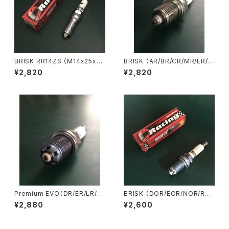
BRISK RR14ZS （M14x25x16
BRISK （AR/BR/CR/MR/ER/G
テーパー座面）ブリスク マルチ
R) ブリスク マルチスパーク
¥2,820
¥2,820
スパーク ZC/ZSシリーズ ス
ZC/ZSシリーズ スパークプラ
パークプラグ（在庫あり、即納）
グ （在庫あり、即納）
Premium EVO（DR/ER/LR/G
BRISK （DOR/EOR/NOR/RO
R BSXC.SXC) ブリスク プレミ
R/GOR/HOR/LOR）ブリスク L
¥2,880
¥2,600
アムエボ スパークプラグ （生
GSシリーズ スパークプラグ
産中止の為、在庫限り）
（在庫あり、即納）