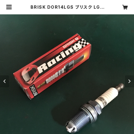
BRISK DOR14LGS ブリスク LGS
シリーズ スパークプラグ （在庫あ
り、即納） | Brisk Sparkplug Jap
an