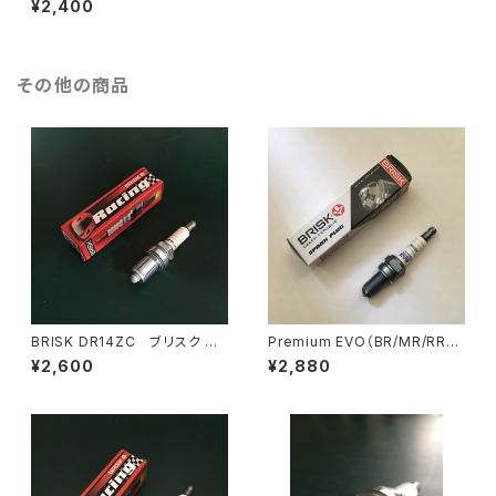
¥2,400
（在庫あり、即納）
その他の商品
BRISK DR14ZC ブリスク マ
Premium EVO（BR/MR/RR
ルチスパーク ZC/ZSシリー
SXC BFXC) ブリスク プレミア
¥2,600
¥2,880
ズ スパークプラグ （在庫あ
ムエボ スパークプラグ （生産
り、即納）
中止の為、在庫限り）